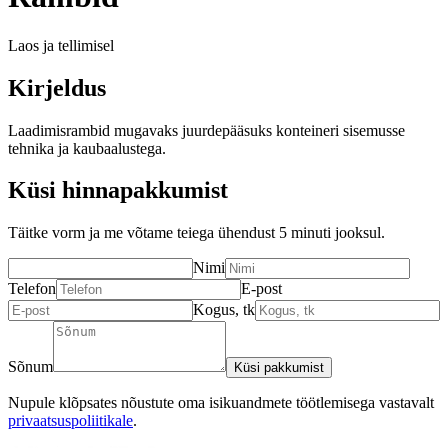
Laos ja tellimisel
Kirjeldus
Laadimisrambid mugavaks juurdepääsuks konteineri sisemusse
tehnika ja kaubaalustega.
Küsi hinnapakkumist
Täitke vorm ja me võtame teiega ühendust 5 minuti jooksul.
Nimi
Telefon
E-post
Kogus, tk
Sõnum
Küsi pakkumist
Nupule klõpsates nõustute oma isikuandmete töötlemisega vastavalt
privaatsuspoliitikale
.