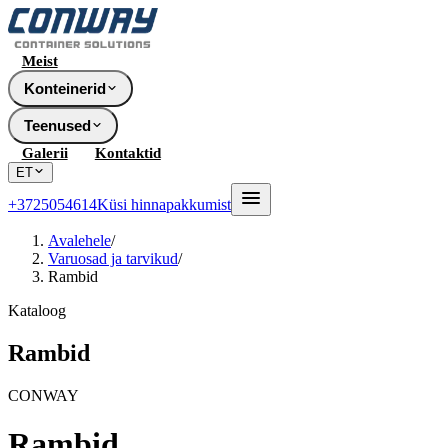
Meist
Konteinerid
Teenused
Galerii
Kontaktid
ET
+3725054614
Küsi hinnapakkumist
Avalehele
/
Varuosad ja tarvikud
/
Rambid
Kataloog
Rambid
CONWAY
Rambid