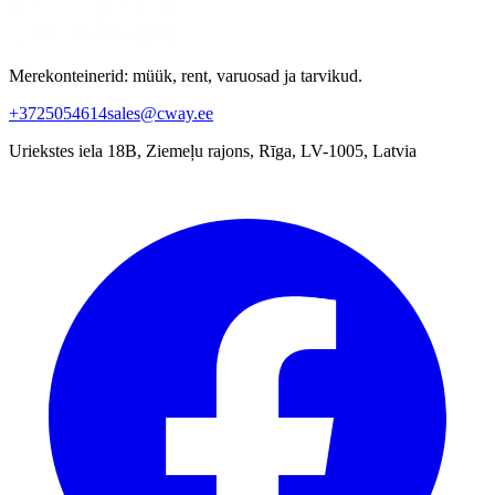
Merekonteinerid: müük, rent, varuosad ja tarvikud.
+3725054614
sales@cway.ee
Uriekstes iela 18B, Ziemeļu rajons, Rīga, LV-1005, Latvia